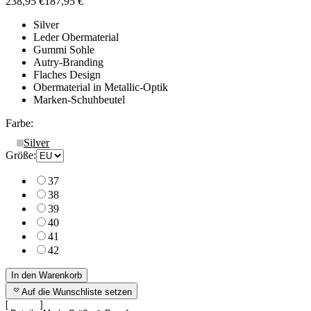
238,95 €
187,95 €
Silver
Leder Obermaterial
Gummi Sohle
Autry-Branding
Flaches Design
Obermaterial in Metallic-Optik
Marken-Schuhbeutel
Farbe:
Silver
Größe:
37
38
39
40
41
42
In den Warenkorb
Auf die Wunschliste setzen