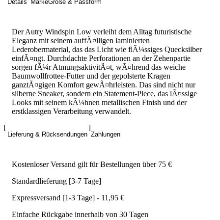
Details
Marke
Größe & Passform
Der Autry Windspin Low verleiht dem Alltag futuristische
Eleganz mit seinem auffÃ¤lligen laminierten
Lederobermaterial, das das Licht wie flÃ¼ssiges Quecksilber
einfÃ¤ngt. Durchdachte Perforationen an der Zehenpartie
sorgen fÃ¼r AtmungsaktivitÃ¤t, wÃ¤hrend das weiche
Baumwollfrottee-Futter und der gepolsterte Kragen
ganztÃ¤gigen Komfort gewÃ¤hrleisten. Das sind nicht nur
silberne Sneaker, sondern ein Statement-Piece, das lÃ¤ssige
Looks mit seinem kÃ¼hnen metallischen Finish und der
erstklassigen Verarbeitung verwandelt.
Lieferung & Rücksendungen
Zahlungen
Kostenloser Versand gilt für Bestellungen über 75 €
Standardlieferung [3-7 Tage]
Expressversand [1-3 Tage] - 11,95 €
Einfache Rückgabe innerhalb von 30 Tagen