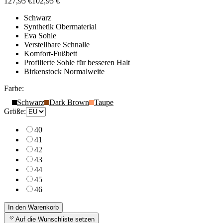
127,95 €
102,95 €
Schwarz
Synthetik Obermaterial
Eva Sohle
Verstellbare Schnalle
Komfort-Fußbett
Profilierte Sohle für besseren Halt
Birkenstock Normalweite
Farbe:
Schwarz
Dark Brown
Taupe
Größe:
40
41
42
43
44
45
46
In den Warenkorb
Auf die Wunschliste setzen