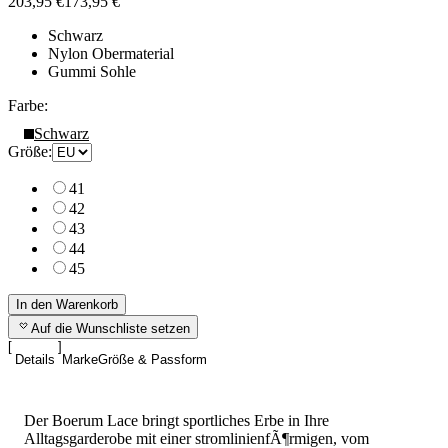
203,95 €
173,95 €
Schwarz
Nylon Obermaterial
Gummi Sohle
Farbe:
Schwarz
Größe:
41
42
43
44
45
In den Warenkorb
Auf die Wunschliste setzen
Details
Marke
Größe & Passform
Der Boerum Lace bringt sportliches Erbe in Ihre
Alltagsgarderobe mit einer stromlinienfÃ¶rmigen, vom